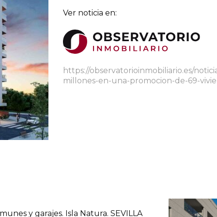
Ver noticia en:
https://observatorioinmobiliario.es/noti
millones-en-una-promocion-de-69-vivien
munes y garajes. Isla Natura. SEVILLA