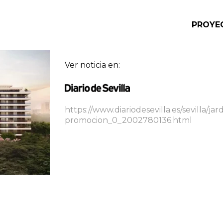
PROYE
Ver noticia en:
https://www.diariodesevilla.es/sevilla/
promocion_0_2002780136.html