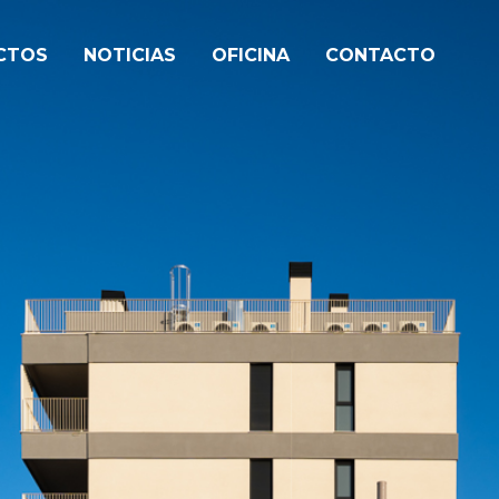
CTOS
NOTICIAS
OFICINA
CONTACTO