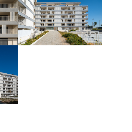
Orfila11