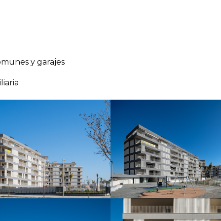
comunes y garajes
iaria
Orfila11
Orfila11